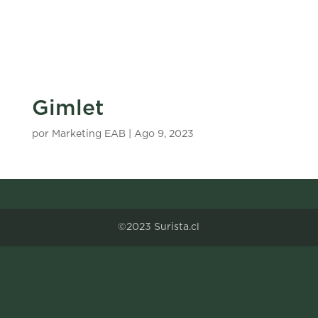
Gimlet
por
Marketing EAB
|
Ago 9, 2023
©2023 Surista.cl