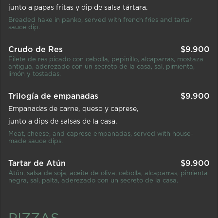
junto a papas fritas y dip de salsa tártara.
Breaded hake in panko, served with french fries and tartar
sauce dip.
Crudo de Res
$
9.900
Filete de res picado con cebolla, pepinillo, alcaparras, mostaza
antigua, aderezado con un secreto de la casa, sal, pimienta,
limón y tostadas.
Trilogía de empanadas
$
9.900
Empanadas de carne
queso y caprese
junto a dips de salsas de la casa.
Meat, cheese, and caprese empanadas, served with house-
made sauce dips.
Tartar de Atún
$
9.900
Atún, salsa de soja, aceite de oliva, cebolla, alcaparras, pimienta
negra, sal, palta, aderezado con un secreto de la casa.