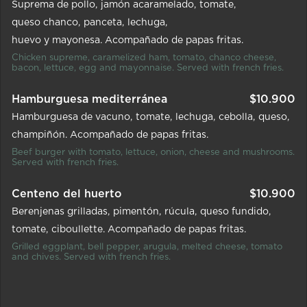
Suprema de pollo
jamón acaramelado
tomate
queso chanco
panceta
lechuga
huevo y mayonesa. Acompañado de papas fritas.
Chicken supreme, caramelized ham, tomato, chanco cheese,
bacon, lettuce, egg and mayonnaise. Served with french fries.
Hamburguesa mediterránea
$
10.900
Hamburguesa de vacuno
tomate
lechuga
cebolla
queso
champiñón. Acompañado de papas fritas.
Beef burger with tomato, lettuce, onion, cheese and mushrooms.
Served with french fries.
Centeno del huerto
$
10.900
Berenjenas grilladas
pimentón
rúcula
queso fundido
tomate
ciboullette. Acompañado de papas fritas.
Grilled eggplant, bell pepper, arugula, melted cheese, tomato
and chives. Served with french fries.