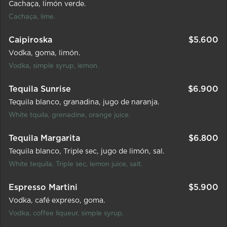
Cachaça
limón verde.
Cachaça, lime.
Caipiroska
$
5.600
Vodka
goma
limón.
Vodka, simple syrup, lemon.
Tequila Sunrise
$
6.900
Tequila blanco
granadina
jugo de naranja.
White tquila, grenadine, orange juice.
Tequila Margarita
$
6.800
Tequila blanco
Triple sec
jugo de limón
sal.
White tequila, Triple sec, lemon juice, salt.
Espresso Martini
$
5.900
Vodka
café expreso
goma.
Vodka, coffee liqueur, simple syrup.