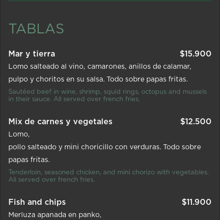
TABLAS
Mar y tierra
$
15.900
Lomo salteado al vino
camarones
anillos de calamar
pulpo y choritos en su salsa. Todo sobre papas fritas.
Sautéed beef in wine, shrimp, squid rings, octopus and mussels
in their sauce. All served over french fries.
Mix de carnes y vegetales
$
12.500
Lomo
pollo salteado y mini choricillo con verduras. Todo sobre
papas fritas.
Tenderloin, seasoned chicken, and mini chorizo with vegetables.
All served over french fries.
Fish and chips
$
11.900
Merluza apanada en panko