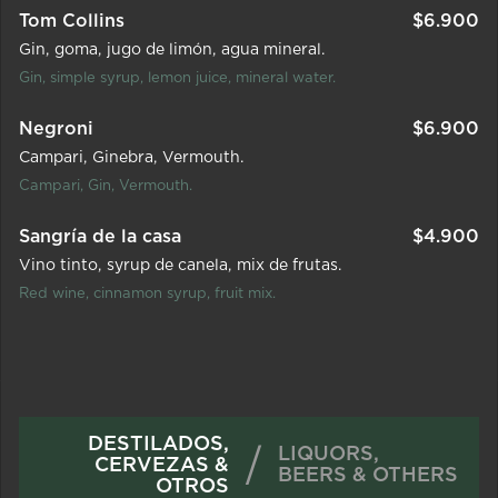
Tom Collins
$
6.900
Gin
goma
jugo de limón
agua mineral.
Gin, simple syrup, lemon juice, mineral water.
Negroni
$
6.900
Campari
Ginebra
Vermouth.
Campari, Gin, Vermouth.
Sangría de la casa
$
4.900
Vino tinto
syrup de canela
mix de frutas.
Red wine, cinnamon syrup, fruit mix.
DESTILADOS,
/
LIQUORS,
CERVEZAS &
BEERS & OTHERS
OTROS