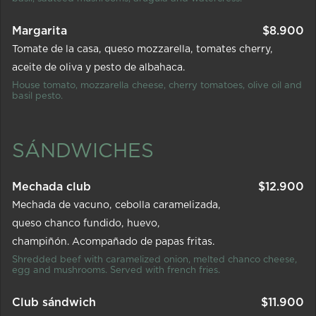
Margarita
$
8.900
Tomate de la casa
queso mozzarella
tomates cherry
aceite de oliva y pesto de albahaca.
House tomato, mozzarella cheese, cherry tomatoes, olive oil and
basil pesto.
SÁNDWICHES
Mechada club
$
12.900
Mechada de vacuno
cebolla caramelizada
queso chanco fundido
huevo
champiñón. Acompañado de papas fritas.
Shredded beef with caramelized onion, melted chanco cheese,
egg and mushrooms. Served with french fries.
Club sándwich
$
11.900