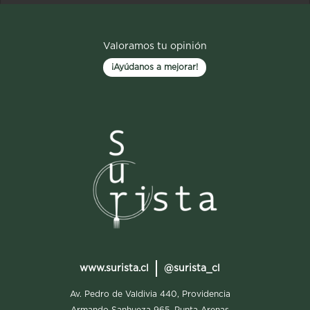
Valoramos tu opinión
¡Ayúdanos a mejorar!
www.surista.cl
@surista_cl
Av. Pedro de Valdivia 440, Providencia
Armando Sanhueza 965, Punta Arenas