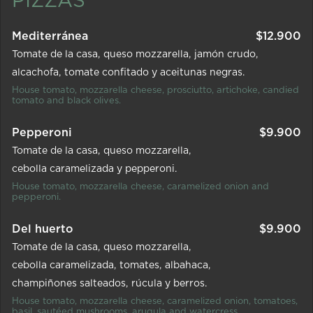
PIZZAS
Mediterránea
$
12.900
Tomate de la casa
queso mozzarella
jamón crudo
alcachofa
tomate confitado y aceitunas negras.
House tomato, mozzarella cheese, prosciutto, artichoke, candied
tomato and black olives.
Pepperoni
$
9.900
Tomate de la casa
queso mozzarella
cebolla caramelizada y pepperoni.
House tomato, mozzarella cheese, caramelized onion and
pepperoni.
Del huerto
$
9.900
Tomate de la casa
queso mozzarella
cebolla caramelizada
tomates
albahaca
champiñones salteados
rúcula y berros.
House tomato, mozzarella cheese, caramelized onion, tomatoes,
basil, sautéed mushrooms, arugula and watercress.