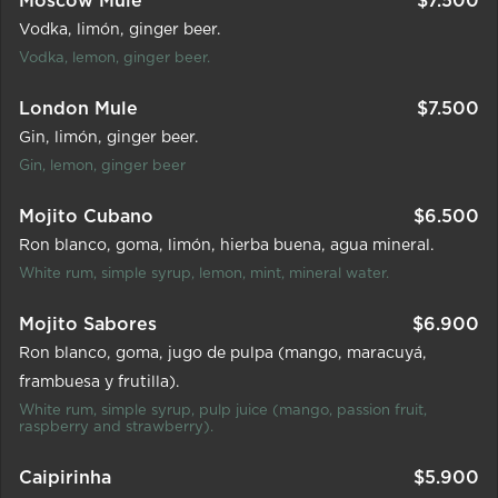
Moscow Mule
$
7.500
Vodka
limón
ginger beer.
Vodka, lemon, ginger beer.
London Mule
$7.500
Gin
limón
ginger beer.
Gin, lemon, ginger beer
Mojito Cubano
$
6.500
Ron blanco
goma
limón
hierba buena
agua mineral.
White rum, simple syrup, lemon, mint, mineral water.
Mojito Sabores
$
6.900
Ron blanco
goma
jugo de pulpa (mango
maracuyá
frambuesa y frutilla).
White rum, simple syrup, pulp juice (mango, passion fruit,
raspberry and strawberry).
Caipirinha
$
5.900